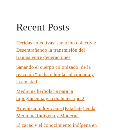
Recent Posts
Heridas colectivas, sanación colectiva:
Desentrañando la transmisión del
trauma entre generaciones
Sanando el cuerpo colonizado: de la
reacción “lucha o huida” al cuidado y
la amistad
Medicina herbolaria para la
hipoglucemia y la diabetes tipo 2
Artemisia ludoviciana (Estafiate) en la
Medicina Indígena y Moderna
El cacao y el conocimiento indígena en