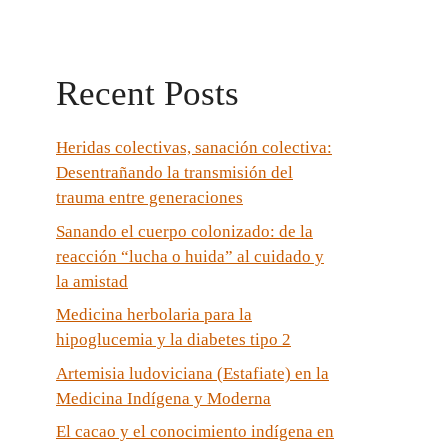
Recent Posts
Heridas colectivas, sanación colectiva:
Desentrañando la transmisión del
trauma entre generaciones
Sanando el cuerpo colonizado: de la
reacción “lucha o huida” al cuidado y
la amistad
Medicina herbolaria para la
hipoglucemia y la diabetes tipo 2
Artemisia ludoviciana (Estafiate) en la
Medicina Indígena y Moderna
El cacao y el conocimiento indígena en