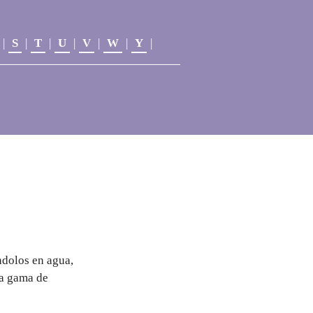
|
S
|
T
|
U
|
V
|
W
|
Y
|
ndolos en agua,
ia gama de