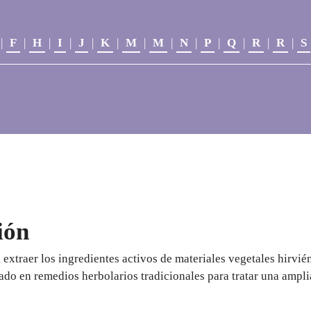
|
F
|
H
|
I
|
J
|
K
|
M
|
M
|
N
|
P
|
Q
|
R
|
R
|
S
ión
extraer los ingredientes activos de materiales vegetales hirvié
ado en remedios herbolarios tradicionales para tratar una ampl