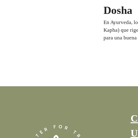
Dosha
En Ayurveda, lo
Kapha) que rigen
para una buena 
C
U