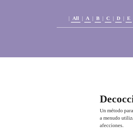
|
All
|
A
|
B
|
C
|
D
|
E
Decocc
Un método para 
a menudo utiliz
afecciones.